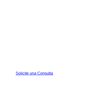
Si usted ha pasado por de un ac
alguien a quien amas, la vida d
Encima de las exigencias y res
las compañías de seguros están 
cargas de citas médicas. Trabaj
lesiones personales.
Solicite una Consulta