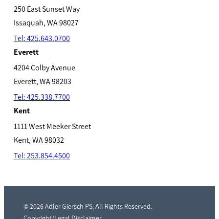
250 East Sunset Way
Issaquah, WA 98027
Tel: 425.643.0700
Everett
4204 Colby Avenue
Everett, WA 98203
Tel: 425.338.7700
Kent
1111 West Meeker Street
Kent, WA 98032
Tel: 253.85
4
.4500
© 2026 Adler Giersch PS. All Rights Reserved.
Copyright/Legal Disclaimer